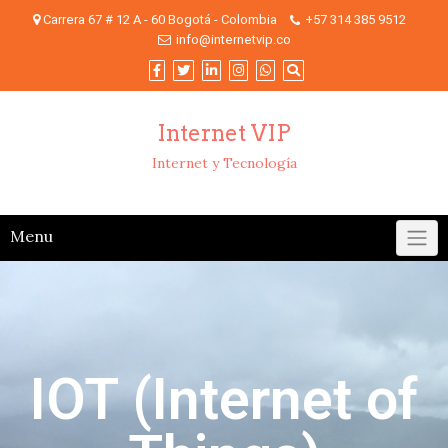
Carrera 67 # 12 A - 60 Bogotá - Colombia
+57 314 385 9512
info@internetvip.co
Internet VIP
Internet y Tecnología
Menu
IOT (Internet of