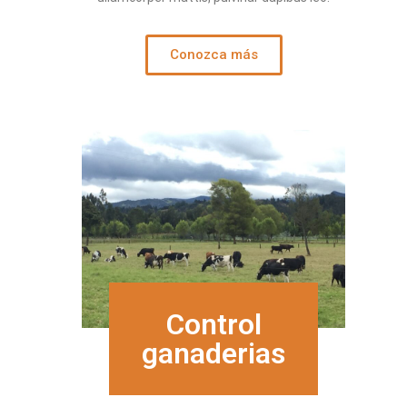
Conozca más
Control
ganaderias